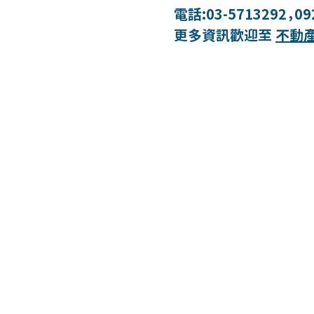
電話:03-5713292，09
更多資訊歡迎至
不動