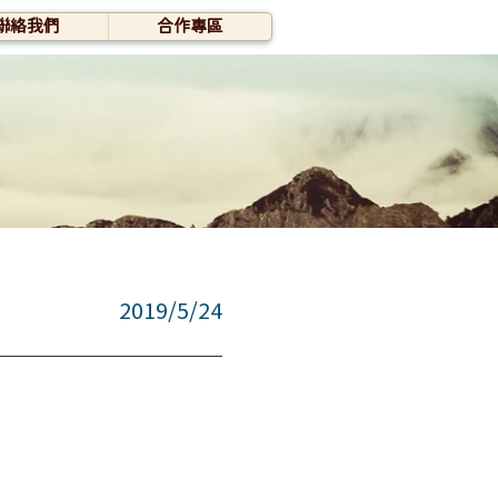
聯絡我們
合作專區
2019/5/24