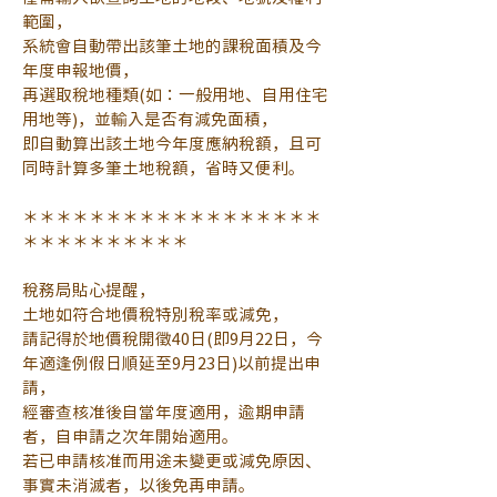
範圍，
系統會自動帶出該筆土地的課稅面積及今
年度申報地價，
再選取稅地種類(如：一般用地、自用住宅
用地等)，並輸入是否有減免面積，
即自動算出該土地今年度應納稅額，且可
同時計算多筆土地稅額，省時又便利。
＊＊＊＊＊＊＊＊＊＊＊＊＊＊＊＊＊＊
＊＊＊＊＊＊＊＊＊＊
稅務局貼心提醒，
土地如符合地價稅特別稅率或減免，
請記得於地價稅開徵40日(即9月22日，今
年適逢例假日順延至9月23日)以前提出申
請，
經審查核准後自當年度適用，逾期申請
者，自申請之次年開始適用。
若已申請核准而用途未變更或減免原因、
事實未消滅者，以後免再申請。