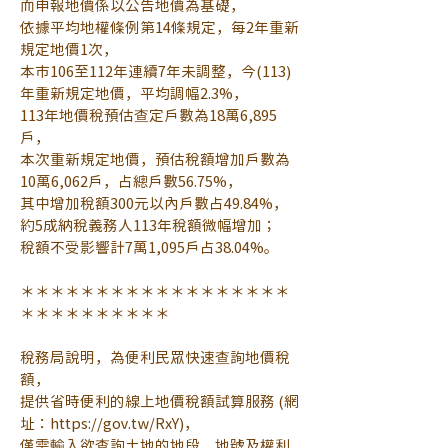
而申報地價係以公告地價為基礎，
依據平均地權條例第14條規定，每2年重新
規定地價1次，
本市106至112年連續7年未調整，今(113)
年重新規定地價，平均調幅2.3%，
113年地價稅預估查定戶數為18萬6,895
戶，
本次重新規定地價，預估稅額增加戶數為
10萬6,062戶，占總戶數56.75%，
其中增加稅額300元以內戶數占49.84%，
約5成納稅義務人113年稅額微幅增加；
稅額不受影響計7萬1,095戶占38.04%。
＊＊＊＊＊＊＊＊＊＊＊＊＊＊＊＊＊＊
＊＊＊＊＊＊＊＊＊＊
稅務局說明，為便利民眾快速查詢地價稅
額，
提供省時便利的線上地價稅額試算服務 (網
址：
https://gov.tw/RxY
)，
僅需輸入欲查詢土地的地段、地號及權利