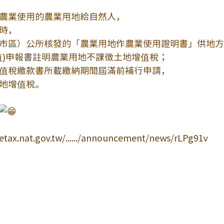
農業使用的農業用地給自然人，
時，
市區）公所核發的「農業用地作農業使用證明書」供地方
值)申報書註明農業用地不課徵土地增值稅；
值稅繳款書所載繳納期間屆滿前補行申請，
地增值稅。
etax.nat.gov.tw/....../announcement/news/rLPg91v