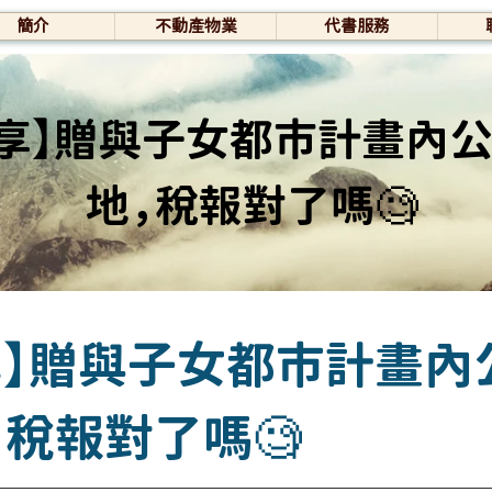
簡介
不動產物業
代書服務
分享】贈與子女都市計畫內
地，稅報對了嗎🧐
享】贈與子女都市計畫內
稅報對了嗎🧐