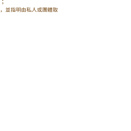
；
，並指明由私人或團體取