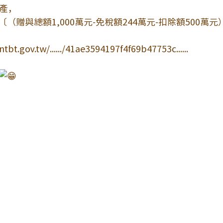
產，
〔（贈與總額1,000萬元-免稅額244萬元-扣除額500萬
tbt.gov.tw/....../41ae3594197f4f69b47753c......