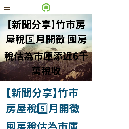
【新聞分享】竹市房
屋稅5️⃣月開徵 囤房
稅估為市庫添近6千
萬稅收
【新聞分享】竹市
房屋稅5️⃣月開徵
囤房稅估為市庫