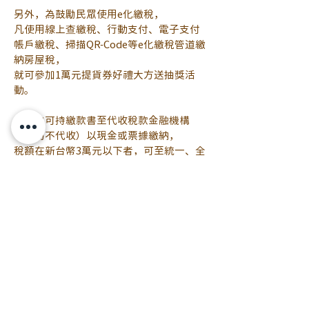
另外，為鼓勵民眾使用e化繳稅，
凡使用線上查繳稅、行動支付、電子支付
帳戶繳稅、掃描QR-Code等e化繳稅管道繳
納房屋稅，
就可參加1萬元提貨券好禮大方送抽獎活
動。
民眾也可持繳款書至代收稅款金融機構
（郵局不代收）以現金或票據繳納，
稅額在新台幣3萬元以下者，可至統一、全
家、萊爾富、OK等便利商店繳納，
也可透過自動櫃員機（ATM）、信用卡、
晶片金融卡、活期（儲蓄）存款帳戶等方
式繳稅。
資料來源：
https://www.chinatimes.com/....../202304
21003707......
任何相關問題歡迎提出喔