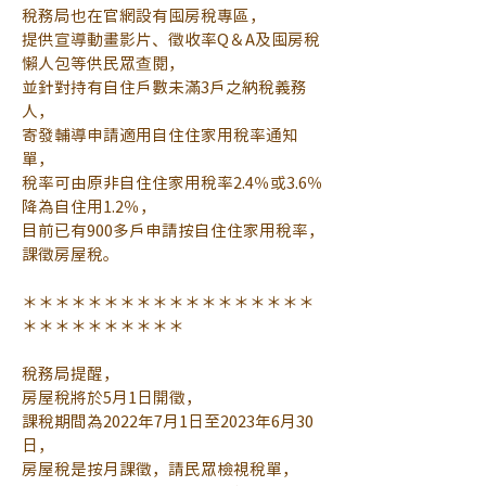
稅務局也在官網設有囤房稅專區，
提供宣導動畫影片、徵收率Q＆A及囤房稅
懶人包等供民眾查閱，
並針對持有自住戶數未滿3戶之納稅義務
人，
寄發輔導申請適用自住住家用稅率通知
單，
稅率可由原非自住住家用稅率2.4％或3.6％
降為自住用1.2％，
目前已有900多戶申請按自住住家用稅率，
課徵房屋稅。
＊＊＊＊＊＊＊＊＊＊＊＊＊＊＊＊＊＊
＊＊＊＊＊＊＊＊＊＊
稅務局提醒，
房屋稅將於5月1日開徵，
課稅期間為2022年7月1日至2023年6月30
日，
房屋稅是按月課徵，請民眾檢視稅單，