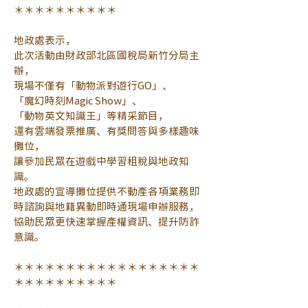
＊＊＊＊＊＊＊＊＊＊
地政處表示，
此次活動由財政部北區國稅局新竹分局主
辦，
現場不僅有「動物派對遊行GO」、
「魔幻時刻Magic Show」、
「動物英文知識王」等精采節目，
還有雲端發票推廣、有獎問答與多樣趣味
攤位，
讓參加民眾在遊戲中學習租稅與地政知
識。
地政處的宣導攤位提供不動產各項業務即
時諮詢與地籍異動即時通現場申辦服務，
協助民眾更快速掌握產權資訊、提升防詐
意識。
＊＊＊＊＊＊＊＊＊＊＊＊＊＊＊＊＊＊
＊＊＊＊＊＊＊＊＊＊