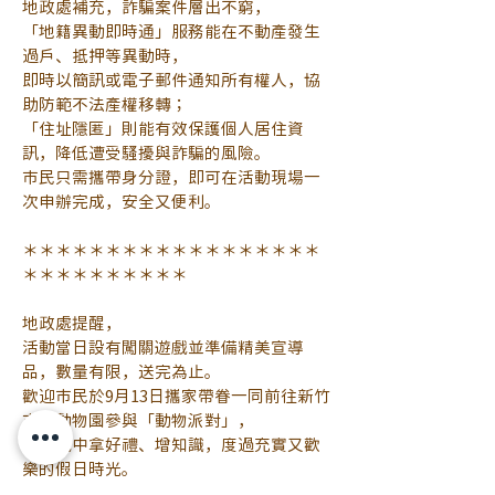
地政處補充，詐騙案件層出不窮，
「地籍異動即時通」服務能在不動產發生
過戶、抵押等異動時，
即時以簡訊或電子郵件通知所有權人，協
助防範不法產權移轉；
「住址隱匿」則能有效保護個人居住資
訊，降低遭受騷擾與詐騙的風險。
市民只需攜帶身分證，即可在活動現場一
次申辦完成，安全又便利。
＊＊＊＊＊＊＊＊＊＊＊＊＊＊＊＊＊＊
＊＊＊＊＊＊＊＊＊＊
地政處提醒，
活動當日設有闖關遊戲並準備精美宣導
品，數量有限，送完為止。
歡迎市民於9月13日攜家帶眷一同前往新竹
市立動物園參與「動物派對」，
在遊戲中拿好禮、增知識，度過充實又歡
樂的假日時光。