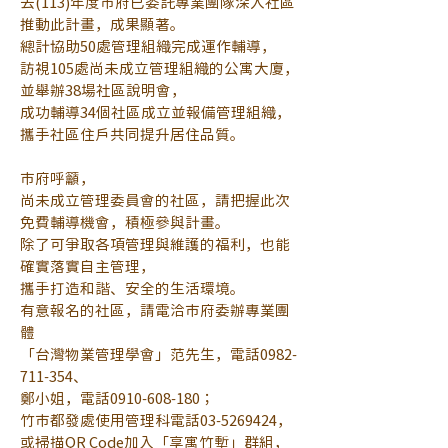
去(113)年度市府已委託專業團隊深入社區
推動此計畫，成果顯著。
總計協助50處管理組織完成運作輔導，
訪視105處尚未成立管理組織的公寓大廈，
並舉辦38場社區說明會，
成功輔導34個社區成立並報備管理組織，
攜手社區住戶共同提升居住品質。
市府呼籲，
尚未成立管理委員會的社區，請把握此次
免費輔導機會，積極參與計畫。
除了可爭取各項管理與維護的福利，也能
確實落實自主管理，
攜手打造和諧、安全的生活環境。
有意報名的社區，請電洽市府委辦專業團
體
「台灣物業管理學會」范先生，電話0982-
711-354、
鄭小姐，電話0910-608-180；
竹市都發處使用管理科電話03-5269424，
或掃描QR Code加入「享寓竹塹」群組，