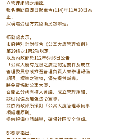
立管理組織之細節。
報名期間自即日起至今(114)年11月30日為
止，
採現場受理方式協助民眾辦理。
都發處表示，
市府特別針對符合《公寓大廈管理條例》
第29條之1第2項規定，
以及內政部於112年6月6日公告
「公寓大廈有危險之虞之認定要件及成立
管理委員會或推選管理負責人並辦理報備
期限」標準之建物，優先提供輔導。
將免費協助公寓大廈，
召開區分所有權人會議、成立管理組織、
辦理報備及加強法令宣導，
並依內政部所頒訂「公寓大廈管理報備事
項處理原則」
提供報備申請輔導，確保社區安全無虞。
都發處指出，