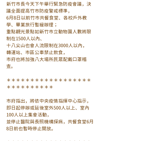
新竹市長今天下午舉行緊急防疫會議，決
議全面提高竹市防疫警戒標準，
6月8日以前竹市共餐食堂、各校戶外教
學、畢業旅行暫緩辦理；
重點觀光景點如新竹市立動物園人數將限
制在1500人以內、
十八尖山也會人流限制在3000人以內，
轉運站、市區公車禁止飲食，
市府也將加強八大場所民眾配戴口罩稽
查。
＊＊＊＊＊＊＊＊＊＊＊＊＊＊＊＊＊＊
＊＊＊＊＊＊＊＊＊＊
市府指出，將依中央疫情指揮中心指示，
即日起停辦或延後室外500人以上、室內
100人以上集會活動，
並停止醫院與長照機構探病，共餐食堂6月
8日前也暫時停止開放。