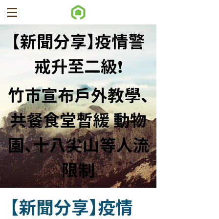
【新聞分享】疫情警
戒升至二級❗
竹市宣布戶外教學、
共餐食堂暫緩 動物
園、十八尖山等人流
限制
【新聞分享】疫情