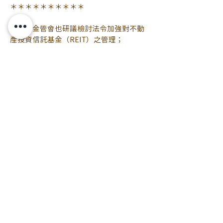
＊＊＊＊＊＊＊＊＊＊
此外，金管會也研議檢討法令加強對不動
產投資信託基金（REIT）之管理；
銀行局官員表示，
現行相關法令或自律規範對於REIT召開受
益人會議之程序事項尚乏具體規定，
因此，將釐清通案法制面有無調整必要，
以加強對REIT之管理及投資人權益保障。
資料來源：
https://estate.ltn.com.tw/article/10300
任何相關問題歡迎提出喔
2020/09/09