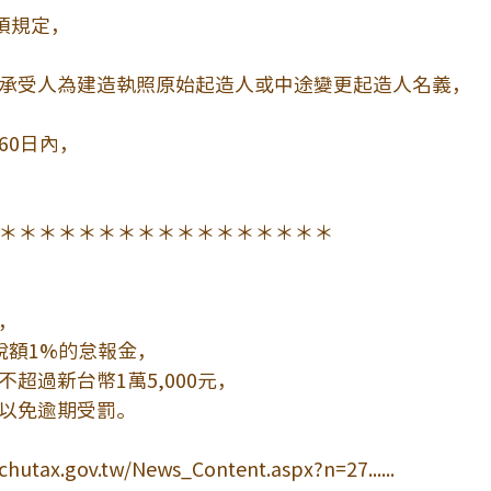
項規定，
承受人為建造執照原始起造人或中途變更起造人名義，
60日內，
＊＊＊＊＊＊＊＊＊＊＊＊＊＊＊＊＊
，
稅額1%的怠報金，
超過新台幣1萬5,000元，
以免逾期受罰。
chutax.gov.tw/News_Content.aspx?n=27......