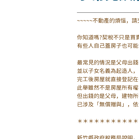
~~~~~不動產的煩惱，請
你知道嗎?契稅不只是買
有些人自己蓋房子也可能
最常見的情況是父母出錢
並以子女名義為起造人，
完工後房屋就直接登記在
此舉雖然不是房屋所有權
但出錢的是父母，建物所
已涉及「無償贈與」，依
＊＊＊＊＊＊＊＊＊＊＊
新竹縣政府稅務局說明，