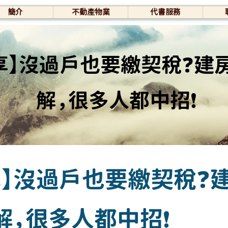
簡介
不動產物業
代書服務
享】沒過戶也要繳契稅❓建
解，很多人都中招❗
享】沒過戶也要繳契稅❓
解，很多人都中招❗