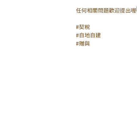
任何相關問題歡迎提出喔
#契稅
#自地自建
#贈與