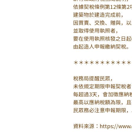
依據契稅條例第12條第2
建築物於建造完成前，
因買賣、交換、贈與，以
並取得使用執照者，
要在使用執照核發之日起
由起造人申報繳納契稅。
＊＊＊＊＊＊＊＊＊＊＊
稅務局提醒民眾，
未依規定期限申報契稅者
每超過3天，會加徵應納
最高以應納稅額為限，且不
民眾務必注意申報期限，
資料來源：
https://www.