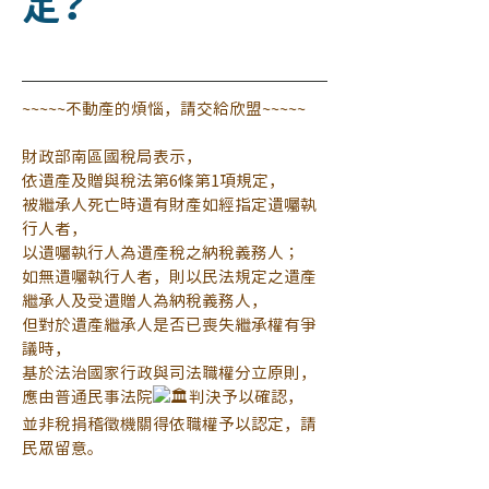
定？
~~~~~不動產的煩惱，請交給欣盟~~~~~
財政部南區國稅局表示，
依遺產及贈與稅法第6條第1項規定，
被繼承人死亡時遺有財產如經指定遺囑執
行人者，
以遺囑執行人為遺產稅之納稅義務人；
如無遺囑執行人者，則以民法規定之遺產
繼承人及受遺贈人為納稅義務人，
但對於遺產繼承人是否已喪失繼承權有爭
議時，
基於法治國家行政與司法職權分立原則，
應由普通民事法院
判決予以確認，
並非稅捐稽徵機關得依職權予以認定，請
民眾留意。