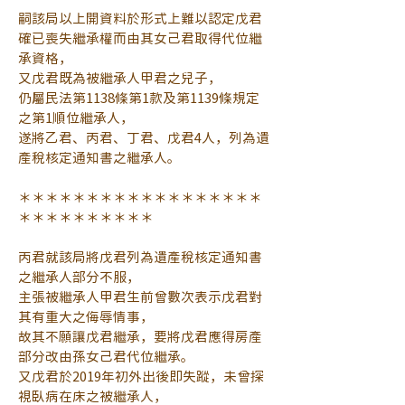
嗣該局以上開資料於形式上難以認定戊君
確已喪失繼承權而由其女己君取得代位繼
承資格，
又戊君既為被繼承人甲君之兒子，
仍屬民法第1138條第1款及第1139條規定
之第1順位繼承人，
遂將乙君、丙君、丁君、戊君4人，列為遺
產稅核定通知書之繼承人。
＊＊＊＊＊＊＊＊＊＊＊＊＊＊＊＊＊＊
＊＊＊＊＊＊＊＊＊＊
丙君就該局將戊君列為遺產稅核定通知書
之繼承人部分不服，
主張被繼承人甲君生前曾數次表示戊君對
其有重大之侮辱情事，
故其不願讓戊君繼承，要將戊君應得房產
部分改由孫女己君代位繼承。
又戊君於2019年初外出後即失蹤，未曾探
視臥病在床之被繼承人，