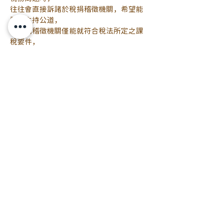
往往會直接訴諸於稅捐稽徵機關，希望能
幫忙主持公道，
但稅捐稽徵機關僅能就符合稅法所定之課
稅要件，
依法認定其所應歸屬之法律效果，
至當事人間若有涉及民、刑事爭議時，
仍應由普通司法機關予以裁判認定，
稅捐稽徵機關不會逕行介入判斷，
故請民眾仍應尋求正確管道來解決私人爭
端。
資料來源：
https://www.mygonews.com/news/deta
il/news_id/209569
任何相關問題歡迎提出喔
#遺囑
#遺囑執行人
#繼承