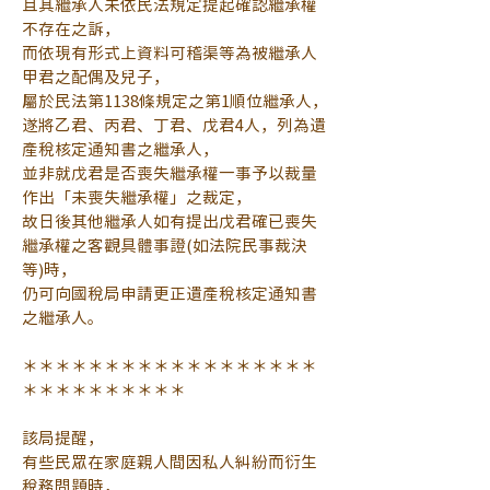
且其繼承人未依民法規定提起確認繼承權
不存在之訴，
而依現有形式上資料可稽渠等為被繼承人
甲君之配偶及兒子，
屬於民法第1138條規定之第1順位繼承人，
遂將乙君、丙君、丁君、戊君4人，列為遺
產稅核定通知書之繼承人，
並非就戊君是否喪失繼承權一事予以裁量
作出「未喪失繼承權」之裁定，
故日後其他繼承人如有提出戊君確已喪失
繼承權之客觀具體事證(如法院民事裁決
等)時，
仍可向國稅局申請更正遺產稅核定通知書
之繼承人。
＊＊＊＊＊＊＊＊＊＊＊＊＊＊＊＊＊＊
＊＊＊＊＊＊＊＊＊＊
該局提醒，
有些民眾在家庭親人間因私人糾紛而衍生
稅務問題時，