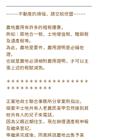
~~~~~不動產的煩惱，請交給欣盟~~~~~
農地農用有許多的租稅優惠，
例如：房地合一稅、土地增值稅、贈與稅
及遺產稅等。
為此，農地是要件，農用證明是必備佐
證，
也就是農地必須檢附農用證明，才可以主
張上述的稅賦減免。
＊＊＊＊＊＊＊＊＊＊＊＊＊＊＊＊＊＊
＊＊＊＊＊＊＊＊＊＊
正業地政士聯合事務所分享案例指出，
個案中土地共有人老農民某甲忽然接到其
他共有人的兒子來電話，
因為父親近期往生，現在辦理遺產稅申報
及繼承登記，
等繼承完成後，同意將該農地出售予某