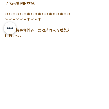
了未來繳稅的危機。
＊＊＊＊＊＊＊＊＊＊＊＊＊＊＊＊＊＊
＊＊＊＊＊＊＊＊＊＊
詐騙的情事何其多，農地共有人的老農夫
們請小心，
簽署任何文件，記得問問專業人員，否則
可能簽署以後，遺憾終身。
資料來源：
https://www.mygonews.com/news/deta
il/news_id/216253
任何相關問題歡迎提出喔
#農地
#遺產稅
#農用證明
2024/08/28