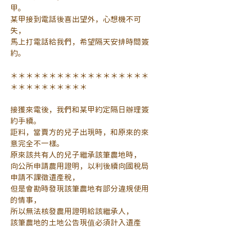
甲。
某甲接到電話後喜出望外，心想機不可
失，
馬上打電話給我們，希望隔天安排時間簽
約。
＊＊＊＊＊＊＊＊＊＊＊＊＊＊＊＊＊＊
＊＊＊＊＊＊＊＊＊＊
接獲來電後，我們和某甲約定隔日辦理簽
約手續。
詎料，當賣方的兒子出現時，和原來的來
意完全不一樣。
原來該共有人的兒子繼承該筆農地時，
向公所申請農用證明，以利後續向國稅局
申請不課徵遺產稅，
但是會勘時發現該筆農地有部分違規使用
的情事，
所以無法核發農用證明給該繼承人，
該筆農地的土地公告現值必須計入遺產