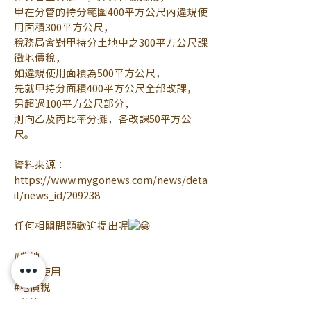
甲在分管的持分範圍400平方公尺內違規使
用面積300平方公尺，
稅務局會對甲持分土地中之300平方公尺課
徵地價稅，
如違規使用面積為500平方公尺，
先就甲持分面積400平方公尺全部改課，
另超過100平方公尺部分，
則向乙及丙比率分攤，各改課50平方公
尺。
資料來源：
https://www.mygonews.com/news/deta
il/news_id/209238
任何相關問題歡迎提出喔
#農地
#違規使用
#地價稅
#分管