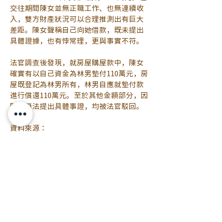
交往期間陳女並無正職工作、也無連續收
入，雙方財產狀況可以合理推測出有巨大
差距。陳女聲稱自己向她借款，既未提出
具體證據，也有悖常理，更與事實不符。
法官調查後發現，就房屋購屋款中，陳女
確實有以自己資金為林男墊付110萬元，房
屋既登記為林男所有，林男自應就墊付款
進行償還110萬元。至於其他金額部分，因
陳女無法提出具體事證，均被法官駁回。
資料來源：
https://www.ctwant.com/article/393704
/
#購屋
#貸款
#借款
2025/02/03