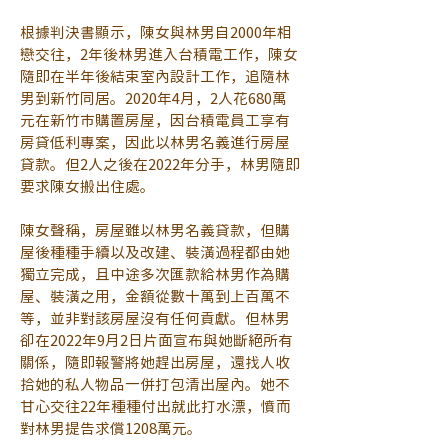
根據判決書顯示，陳女與林男自2000年相
戀交往，2年後林男進入台積電工作，陳女
隨即在半年後結束室內設計工作，追隨林
男到新竹同居。2020年4月，2人花680萬
元在新竹市購置房屋，因台積電員工享有
房貸低利專案，因此以林男名義進行房屋
貸款。但2人之後在2022年分手，林男隨即
要求陳女搬出住處。
陳女聲稱，房屋雖以林男名義貸款，但購
屋後種種手續以及改建、裝潢過程都由她
獨立完成，且中途多次匯款給林男作為購
屋、裝潢之用，金額從數十萬到上百萬不
等，並非對該房屋沒有任何貢獻。但林男
卻在2022年9月2日片面宣布與她斷絕所有
關係，隨即報警將她趕出房屋，還找人收
拾她的私人物品一併打包清出屋內。她不
甘心交往22年種種付出就此打水漂，憤而
對林男提告求償1208萬元。