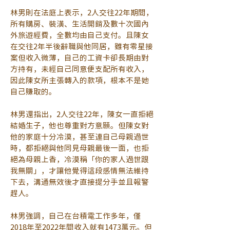
林男則在法庭上表示，2人交往22年期間，
所有購房、裝潢、生活開銷及數十次國內
外旅遊經費，全數均由自己支付。且陳女
在交往2年半後辭職與他同居，雖有零星接
案但收入微薄，自己的工資卡卻長期由對
方持有，未經自己同意便支配所有收入，
因此陳女所主張轉入的款項，根本不是她
自己賺取的。
林男還指出，2人交往22年，陳女一直拒絕
結婚生子，他也尊重對方意願。但陳女對
他的家庭十分冷漠，甚至連自己母親過世
時，都拒絕與他同見母親最後一面，也拒
絕為母親上香，冷漠稱「你的家人過世跟
我無關」，才讓他覺得這段感情無法維持
下去，溝通無效後才直接提分手並且報警
趕人。
林男強調，自己在台積電工作多年，僅
2018年至2022年間收入就有1473萬元。但