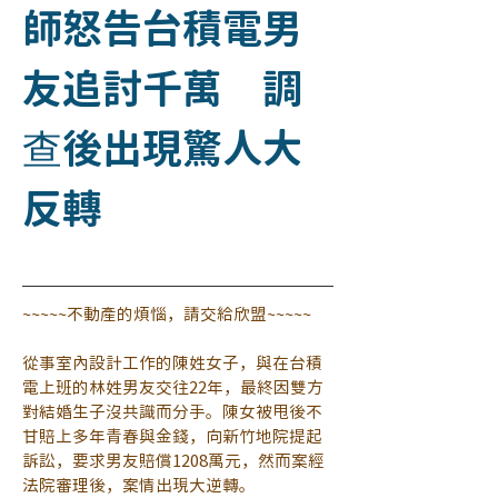
師怒告台積電男
友追討千萬 調
查後出現驚人大
反轉
~~~~~不動產的煩惱，請交給欣盟~~~~~
從事室內設計工作的陳姓女子，與在台積
電上班的林姓男友交往22年，最終因雙方
對結婚生子沒共識而分手。陳女被甩後不
甘賠上多年青春與金錢，向新竹地院提起
訴訟，要求男友賠償1208萬元，然而案經
法院審理後，案情出現大逆轉。