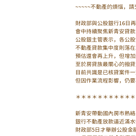
~~~~~不動產的煩惱，請
財政部與公股銀行16日
會中持續聚焦新青安貸款
公股銀主管表示，各公股
不動產貸款集中度則落在3
預估還會再上升，但增加
至於房貸族最關心的撥貸
目前共識是已核貸案件一
但因作業流程影響，仍要
＊＊＊＊＊＊＊＊＊＊＊
新青安帶動國內房市熱絡
銀行不動產放款逼近滿水
財政部5日才舉辦公股金