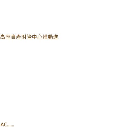
高階資產財管中心推動進
.....