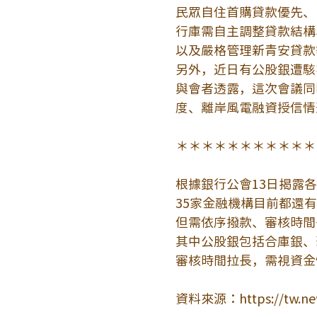
民眾自住首購貸款優先、
行庫需自主調整貸款結構
以及嚴格管理新青安貸款
另外，近日有公股銀遭駭
與會者透露，這次會議同
度、離岸風電融資授信情
＊＊＊＊＊＊＊＊＊＊＊
根據銀行公會13日揭露
35家金融機構目前都還
但需依序撥款、審核時間
其中公股銀包括合庫銀、
審核時間拉長，需視資金
資料來源：
https://tw