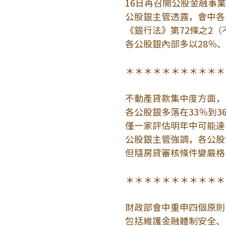
16日再召開公股金融事
公股銀主管透露，會中各
《銀行法》第72條之2
各公股銀內部多以28％、
＊＊＊＊＊＊＊＊＊＊＊
不動產貸款集中度方面，
各公股銀多落在33％到3
僅一家評估明年中可能達
公股銀主管強調，各公股
但隨房貸審核條件變嚴格
＊＊＊＊＊＊＊＊＊＊＊
財政部會中重申四個原則
包括維護金融體制安全、