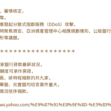
、審慎核定，
等。
客發起分散式阻斷服務（DDoS）攻擊，
時聚焦資安、亞洲資產管理中心相應規劃情形、公股銀行
形等議題。
＊＊＊＊＊＊＊＊＊＊＊＊＊＊＊＊＊
各家銀行貸款最新狀況，
有額度可承作房貸，
長、排時程撥款的共九家，
華銀、兆豐銀均坦言案件量大，
情況依序撥款。
.news.yahoo.com/%E9%87%91%E8%9E%8D-%E5%85%AC.