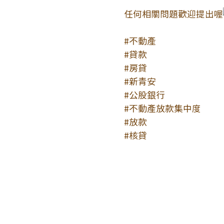
任何相關問題歡迎提出喔
#不動產
#貸款
#房貸
#新青安
#公股銀行
#不動產放款集中度
#放款
#核貸