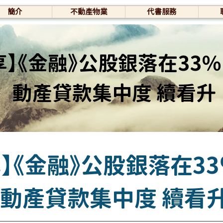
簡介
不動產物業
代書服務
】《金融》公股銀落在33％
動產貸款集中度 續看升
】《金融》公股銀落在3
不動產貸款集中度 續看