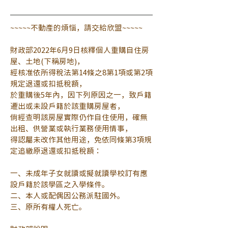
~~~~~不動產的煩惱，請交給欣盟~~~~~
財政部2022年6月9日核釋個人重購自住房
屋、土地(下稱房地)，
經核准依所得稅法第14條之8第1項或第2項
規定退還或扣抵稅額，
於重購後5年內，因下列原因之一，致戶籍
遷出或未設戶籍於該重購房屋者，
倘經查明該房屋實際仍作自住使用，確無
出租、供營業或執行業務使用情事，
得認屬未改作其他用途，免依同條第3項規
定追繳原退還或扣抵稅額：
一、未成年子女就讀或擬就讀學校訂有應
設戶籍於該學區之入學條件。
二、本人或配偶因公務派駐國外。
三、原所有權人死亡。