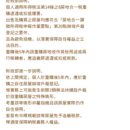
財政部說明，
個人適用所得稅法第14條之8房地合一稅重
購退還或扣抵優惠，
出售及購買之房屋均應符合「房地合一課
徵所得稅申報作業要點」第20點辦竣戶籍
登記之要件，
且為避免投機，以落實保障自住權益之立
法目的，
重購後5年內該重購房地改作其他用途或再
行移轉者，應追繳原退還或扣抵稅款。
財政部進一步說明，
依上開規定，個人於重購後5年內，應於重
購之自住房屋辦竣戶籍登記。
惟實務上可能發生前開3類無法持續設戶籍
於該重購房屋之特殊情形，
考量該等情形非屬投機且該房屋實際仍作
自住使用，
爰發布令釋規範該等房屋免予追繳稅款，
俾適度保障納稅義務人權益。