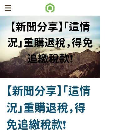
【新聞分享】「這情
況」重購退稅，得免
追繳稅款❗
【新聞分享】「這情
況」重購退稅，得
免追繳稅款❗